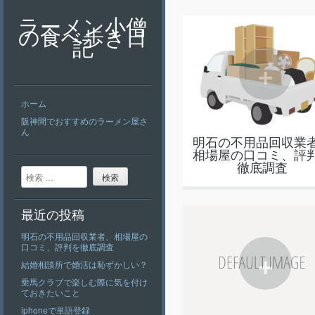
ラーメン小僧
の食べ歩き日
記
+
ホーム
阪神間でおすすめのラーメン屋さ
ん
明石の不用品回収業
相場屋の口コミ、評
徹底調査
検索
最近の投稿
明石の不用品回収業者、相場屋の
口コミ、評判を徹底調査
+
結婚相談所で婚活は恥ずかしい？
乗馬クラブで楽しむ際に気を付け
ておきたいこと
iphoneで単語登録