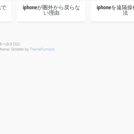
元で
iphoneが圏外から戻らな
iphoneを遠隔
い理由
法
僧の食べ歩き日記
heme: Gridster by
ThemeFurnace
.