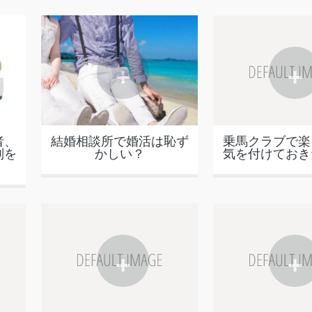
+
+
者、
結婚相談所で婚活は恥ず
乗馬クラブで楽
判を
かしい？
気を付けておき
+
+