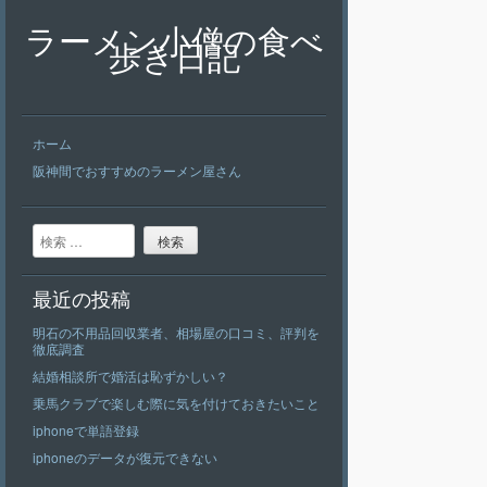
ラーメン小僧の食べ
歩き日記
ホーム
阪神間でおすすめのラーメン屋さん
検索
最近の投稿
明石の不用品回収業者、相場屋の口コミ、評判を
徹底調査
結婚相談所で婚活は恥ずかしい？
乗馬クラブで楽しむ際に気を付けておきたいこと
iphoneで単語登録
iphoneのデータが復元できない