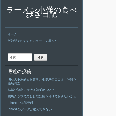
ラーメン小僧の食べ
歩き日記
ホーム
阪神間でおすすめのラーメン屋さん
検索
最近の投稿
明石の不用品回収業者、相場屋の口コミ、評判を
徹底調査
結婚相談所で婚活は恥ずかしい？
乗馬クラブで楽しむ際に気を付けておきたいこと
iphoneで単語登録
iphoneのデータが復元できない