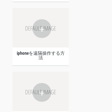
+
iphoneを遠隔操作する方
法
+